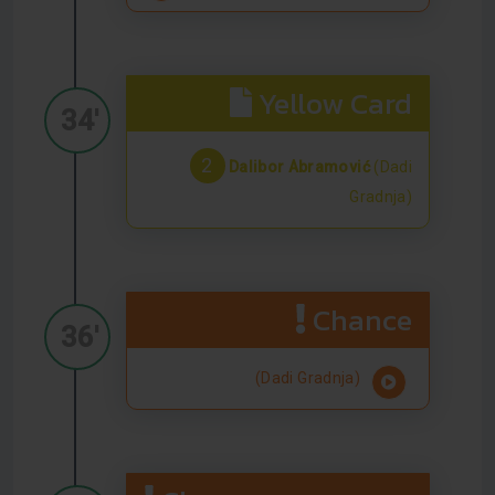
Yellow Card
34'
2
Dalibor Abramović
(Dadi
Gradnja)
Chance
36'
(Dadi Gradnja)