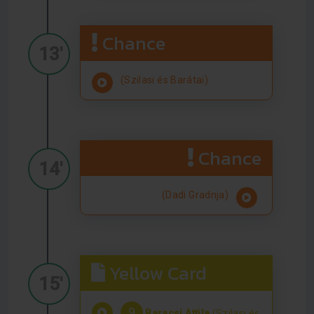
Chance
13'
(Szilasi és Barátai)
Chance
14'
(Dadi Gradnja)
Yellow Card
15'
9
Baracsi Attila
(Szilasi és