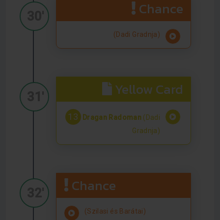
Chance
30'
(Dadi Gradnja)
Yellow Card
31'
13
Dragan Radoman
(Dadi
Gradnja)
Chance
32'
(Szilasi és Barátai)