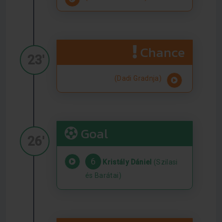
Chance
23'
(Dadi Gradnja)
Goal
26'
6
Kristály Dániel
(Szilasi
és Barátai)