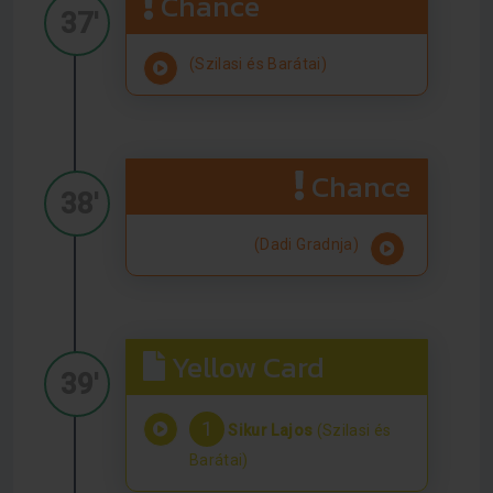
Chance
37'
(Szilasi és Barátai)
Chance
38'
(Dadi Gradnja)
Yellow Card
39'
1
Sikur Lajos
(Szilasi és
Barátai)