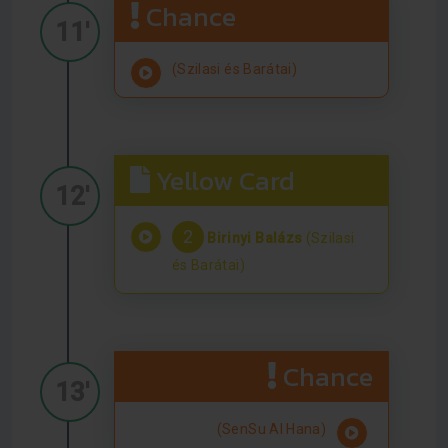
Chance
11'
(Szilasi és Barátai)
Yellow Card
12'
2
Birinyi Balázs
(Szilasi
és Barátai)
Chance
13'
(SenSu Al Hana)