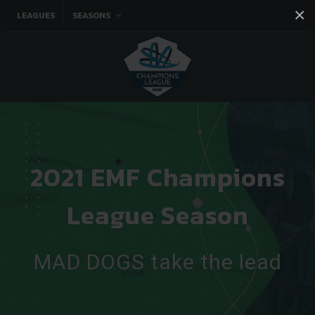
×
LEAGUES
SEASONS
Facebook
Instagram
Twitter
You tube
2021 EMF Champions
League Season
MAD DOGS take the lead