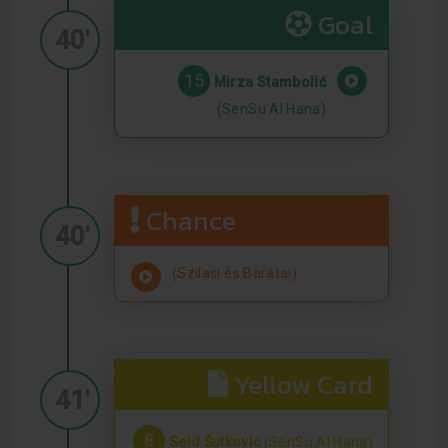
Goal
40'
15
Mirza Stambolić
(SenSu Al Hana)
Chance
40'
(Szilasi és Barátai)
Yellow Card
41'
8
Seid Šutković
(SenSu Al Hana)