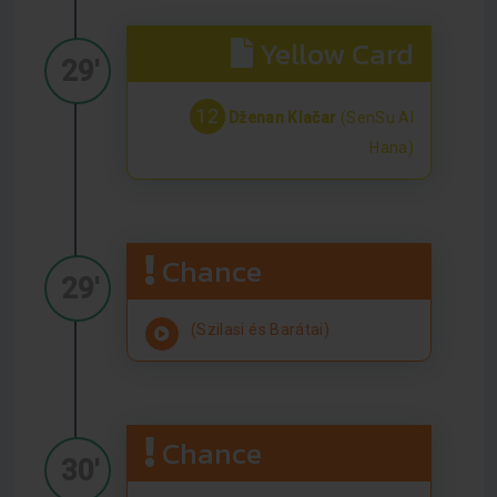
Yellow Card
29'
12
Dženan Klačar
(SenSu Al
Hana)
Chance
29'
(Szilasi és Barátai)
Chance
30'