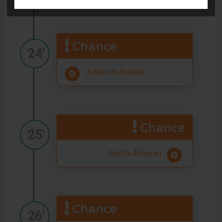
Chance
24'
(Szilasi és Barátai)
Chance
25'
(SenSu Al Hana)
Chance
26'