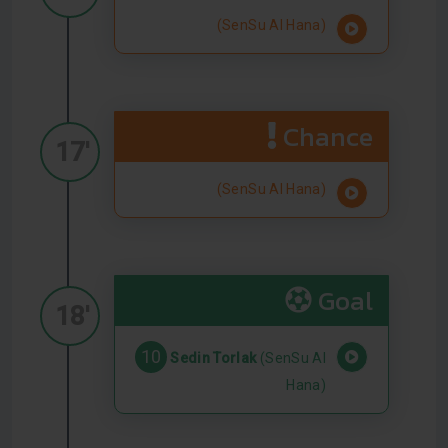
(SenSu Al Hana)
Chance
17'
(SenSu Al Hana)
Goal
18'
10
Sedin Torlak
(SenSu Al
Hana)