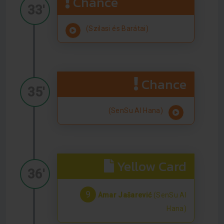
Chance
33'
(Szilasi és Barátai)
Chance
35'
(SenSu Al Hana)
Yellow Card
36'
9
Amar Jašarević
(SenSu Al
Hana)