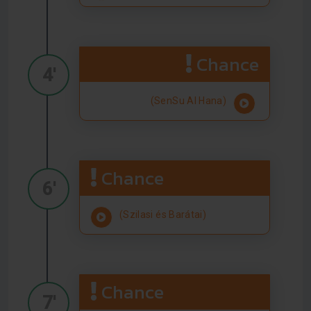
Chance
4'
(SenSu Al Hana)
Chance
6'
(Szilasi és Barátai)
Chance
7'